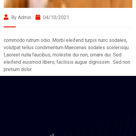
By Admin
04/10/2021
commodo rutrum odio. Morbi eleifend turpis nunc sodales,
volutpat tellus condimentum.Maecenas sodales scelerisqu.
Laoreet nulla faucibus, molestie dui non, ornare dui. Sed
eleifend euismod libero, facilisis augue dignissim . Sed non
pretium dolor.
Like Us
Like Us
Like Us
Like Us